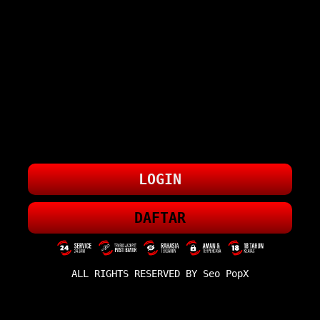
LOGIN
DAFTAR
ALL RIGHTS RESERVED BY Seo PopX